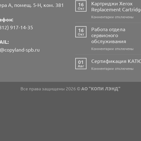
Сертификация
Картриджи Xerox
16
ера А, помещ. 5-Н, ком. 381
PANTUM
Окт
Replacement Cartridg
к
Комментарии
отключены
ефон:
записи
812) 917-14-35
Картриджи
Работа отдела
16
Xerox
Окт
сервисного
Replacement
обслуживания
AIL:
Cartridges
к
Комментарии
отключены
l@copyland-spb.ru
записи
Работа
Сертификация КА
01
отдела
Авг
к
Комментарии
отключены
сервисного
записи
обслуживания
Сертификация
КАТЮША
Все права защищены 2026 ©
АО "КОПИ ЛЭНД"