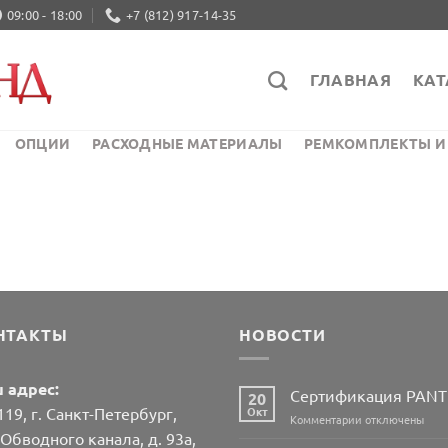
09:00 - 18:00
+7 (812) 917-14-35
ГЛАВНАЯ
КАТ
ОПЦИИ
РАСХОДНЫЕ МАТЕРИАЛЫ
РЕМКОМПЛЕКТЫ И
НТАКТЫ
НОВОСТИ
 адрес:
Сертификация PAN
20
19, г. Санкт-Петербург,
Окт
к
Комментарии
отключены
записи
 Обводного канала, д. 93а,