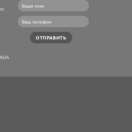
es
ТЮША