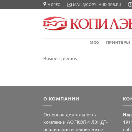
Skip
АДРЕС
MAIL@COPYLAND-SPB.RU
to
content
МФУ
ПРИНТЕРЫ
Business demos
О КОМПАНИИ
КО
Основная деятельность
Наш
компании АО "КОПИ ЛЭНД"-
1911
реализация и техническое
наб